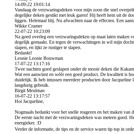
14-09-22
19:01:14
Vandaag de verzwaringsdeken voor mijn zoon die snel overpri
degelijke deken gestikt met leuk garen! Hij heeft hem uit de d
liggen. Helemaal blij. Nu afwachten naar de effecten. Een aanr
Wikke Cramer
22-07-22
10:23:09
Na goed overleg een verzwaringsdeken op maat laten maken vo
degelijk gemaakt. En tegen de verwachtingen in wil mijn dochte
slapen, en lijkt ze rustiger te slapen.
Bedankt!
Leonie Leonie Bouwman
17-07-22
13:17:16
Twee nachten goed geslapen onder de mooie deken die Kakame
Wat een aanwinst en wéér een goed product. De kwaliteit is hoo
duidelijk. Ik heb intussen meerdere producten door Jacqueline 
langdurig gebruik.
Birgit Meulman
16-07-22
13:17:57
Hoi Jacqueline,
Nogmaals bedankt voor het snelle reageren en het maken van d
De eerste nacht met de verzwaringsdeken was meteen goed. He
energieker. :D
Verder de informatie, de tips en de service waren tip top in orde.