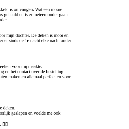
kkeld is ontvangen. Wat een mooie
oos gehaald en is er meteen onder gaan
ader.
or mijn dochter. De deken is mooi en
r er sinds de 1e nacht elke nacht onder
elien voor mij maakte.
g en het contact over de bestelling
laten maken en allemaal perfect en voor
e deken.
erlijk geslapen en voelde me ook
 👍🏻